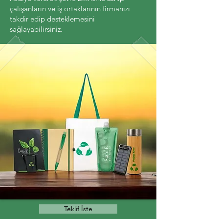
çalışanların ve iş ortaklarının firmanızı
takdir edip desteklemesini
sağlayabilirsiniz.
Teklif İste