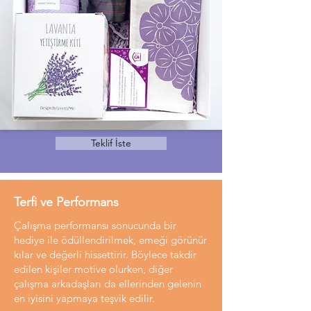
Teklif İste
Terfi ve Performans
Çalışma performansı sonucunda bir
hediye ile ödüllendirilmek, emeği görünür
kılar ve değerli hissettirir. Böylece takdir
edilen kişiler motive olurken, diğer
çalışma arkadaşları da ellerinden gelenin
en iyisini yapmaya teşvik edilir.