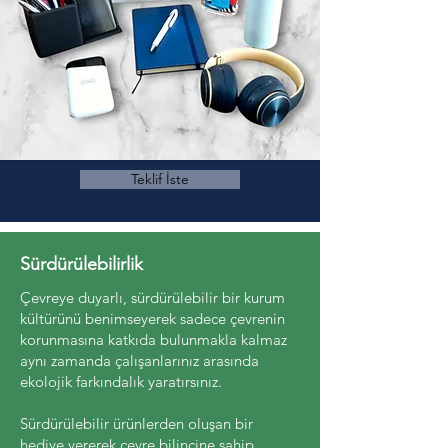
Teklif İste
Sürdürülebilirlik
Çevreye duyarlı, sürdürülebilir bir kurum
kültürünü benimseyerek sadece çevrenin
korunmasına katkıda bulunmakla kalmaz
aynı zamanda çalışanlarınız arasında
ekolojik farkındalık yaratırsınız.
Sürdürülebilir ürünlerden oluşan bir
hediye vererek çevre bilincine sahip