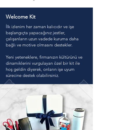
Welcome Kit
İlk izlenim her zaman kalıcıdır ve işe
başlangıçta yapacağınız jestler,
çalışanların uzun vadede kuruma daha
bağlı ve motive olmasını destekler.
Yeni yeteneklere, firmanızın kültürünü ve
dinamiklerini vurgulayan özel bir kit ile
hoş geldin diyerek, onların işe uyum
sürecine destek olabilirsiniz.