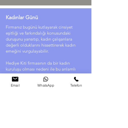
Kadınlar Günü
Firmanız bugünü kutlayarak cinsiyet
eşitliği ve farkındalığı konusundaki
duruşunu yansıtıp, kadın çalışanlara
değerli olduklarını hissettirerek kadın
emeğini vurgulayabilir.
Hediye Kiti firmasının da bir kadın
kuruluşu olması nedeni ile bu anlamlı
günün hediyelerini hazırlamaktan mutluluk
duyarız.
Email
WhatsApp
Telefon