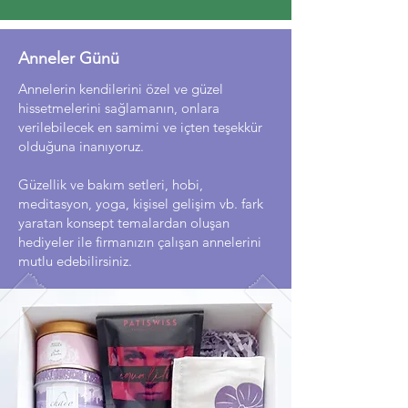
Anneler Günü
Annelerin kendilerini özel ve güzel
hissetmelerini sağlamanın, onlara
verilebilecek en samimi ve içten teşekkür
olduğuna inanıyoruz.
Güzellik ve bakım setleri, hobi,
meditasyon, yoga, kişisel gelişim vb. fark
yaratan konsept temalardan oluşan
hediyeler ile firmanızın çalışan annelerini
mutlu edebilirsiniz.