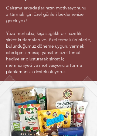
Çalışma arkadaşlarınızın motivasyonunu
arttırmak için özel günleri beklemenize
gerek yok!
Yaza merhaba, kışa sağlıklı bir hazırlık,
şirket kutlamaları vb. özel temalı ürünlerle,
bulunduğumuz döneme uygun, vermek
istediğiniz mesajı yansıtan özel temalı
hediyeler oluşturarak şirket içi
memnuniyeti ve motivasyonu arttırma
planlamanıza destek oluyoruz.