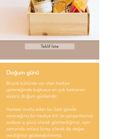
Teklif İste
Doğum günü
Birçok kültürde var olan hediye
geleneğinde kuşkusuz en çok beklenen
sürpriz doğum günleridir.
Herkesi mutlu eden bu özel günde
vereceğiniz bir hediye kiti ile çalışanlarınızı
sadece iş gücü olarak görmediğinizi, aynı
zamanda onlara birey olarak da değer
verdiğinizi gösterebilirsiniz.